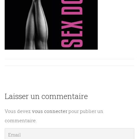
Sciences
PARAÎTRE
humaines
CONTACT
Laisser un commentaire
Vous devez
vous connecter
pour publier un
commentaire.