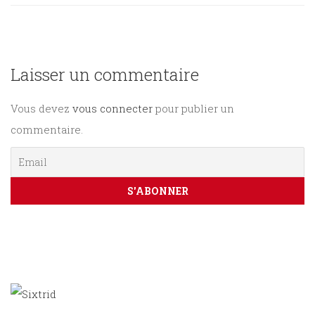
Sciences
PARAÎTRE
humaines
Laisser un commentaire
CONTACT
Vous devez
vous connecter
pour publier un
commentaire.