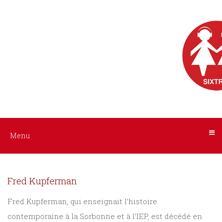
Menu
Nos
livres
audio
ACCUEIL
AUTEURS
Tous
les
INTERPRÈTES
livres
NOS
Menu
Littérature
LIVRES
Policier
Fred Kupferman
/
AUDIO
Suspense
Fred Kupferman, qui enseignait l’histoire
contemporaine à la Sorbonne et à l’IEP, est décédé en
A
Histoire