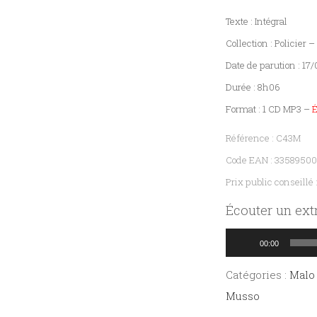
Histoire
Texte : Intégral
Sciences humaines
Collection : Policier
Date de parution : 17
Durée : 8h06
Format : 1 CD MP3 –
Référence : C43M
Code EAN : 3358950
Prix public conseillé 
Écouter un extr
Lecteur
00:00
audio
Catégories :
Malo 
Musso