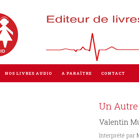
NOS LIVRES AUDIO
A PARAÎTRE
CONTACT
Tous les livres
Un Autre
Littérature
Valentin M
Policier / Suspense
Interprété par