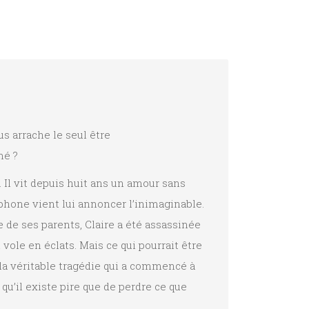
pour
augmenter
ou
diminuer
le
volume.
s arrache le seul être
mé ?
 Il vit depuis huit ans un amour sans
phone vient lui annoncer l’inimaginable.
de ses parents, Claire a été assassinée
vole en éclats. Mais ce qui pourrait être
la véritable tragédie qui a commencé à
 qu’il existe pire que de perdre ce que