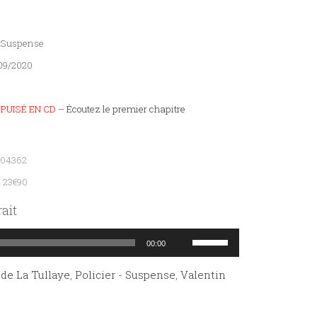
 – Suspense
/09/2020
ÉPUISÉ EN CD
–
Écoutez le premier chapitre
004362
: 23€90
ait
Utilisez
00:00
les
de La Tullaye
,
Policier - Suspense
,
Valentin
flèches
haut/bas