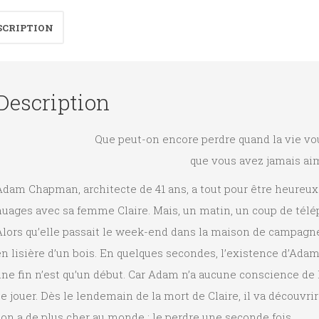
SCRIPTION
Description
Que peut-on encore perdre quand la vie vou
que vous avez jamais ai
dam Chapman, architecte de 41 ans, a tout pour être heureux.
nuages avec sa femme Claire. Mais, un matin, un coup de télé
lors qu’elle passait le week-end dans la maison de campagne 
n lisière d’un bois. En quelques secondes, l’existence d’Adam 
ne fin n’est qu’un début. Car Adam n’a aucune conscience de 
e jouer. Dès le lendemain de la mort de Claire, il va découvrir
’on a de plus cher au monde : le perdre une seconde fois…