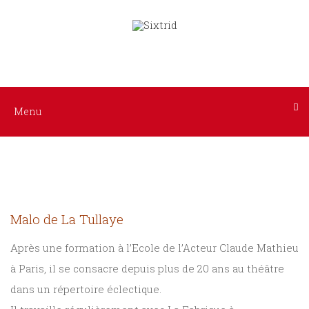
Tous
Menu
les
ACCUEIL
livres
Littérature
AUTEURS
Menu
Policier
INTERPRÈTES
/
Suspense
NOS
Histoire
Malo de La Tullaye
LIVRES
Sciences
Après une formation à l’Ecole de l’Acteur Claude Mathieu
AUDIO
humaines
à Paris, il se consacre depuis plus de 20 ans au théâtre
dans un répertoire éclectique.
A