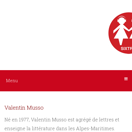
Menu
Nos
livres
audio
ACCUEIL
AUTEURS
Tous
les
INTERPRÈTES
livres
NOS
Menu
Littérature
LIVRES
Policier
Valentin Musso
/
AUDIO
Suspense
Né en 1977, Valentin Musso est agrégé de lettres et
enseigne la littérature dans les Alpes-Maritimes.
A
Histoire